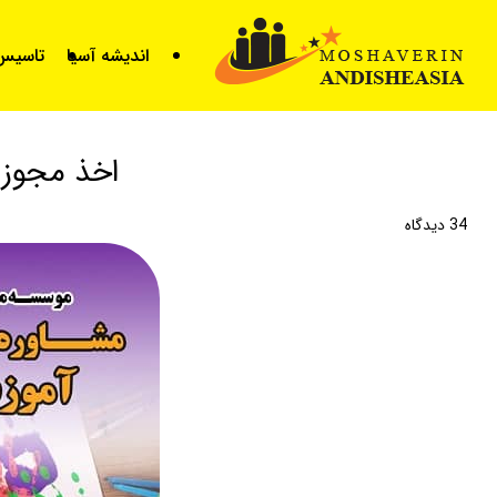
for
اندیشه آسیا
تاسیس 
اخذ مجوز 
34
دیدگاه