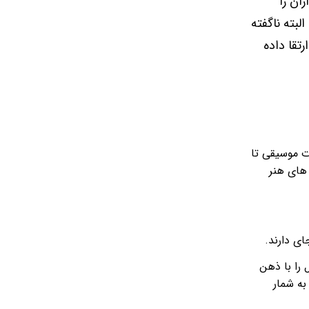
ان را
لبته ناگفته
تقا داده
ات موسیقی تا
 های هنر
ی دارند.
را با ذهن
ه شمار