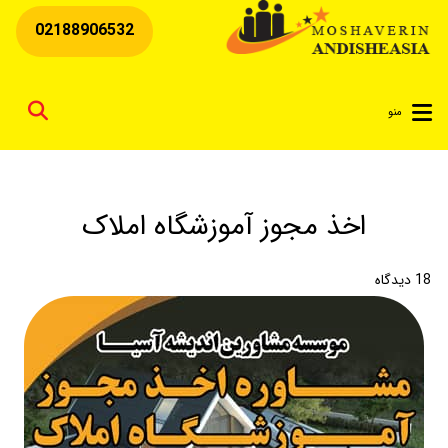
02188906532
for
منو
اخذ مجوز آموزشگاه املاک
18
دیدگاه