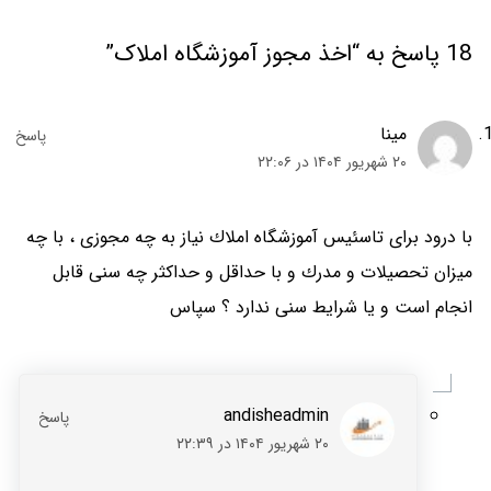
18 پاسخ به “اخذ مجوز آموزشگاه املاک”
مينا
۲۰ شهریور ۱۴۰۴ در ۲۲:۰۶
با درود براى تاسئيس آموزشگاه املاك نياز به چه مجوزى ، با چه
ميزان تحصيلات و مدرك و با حداقل و حداكثر چه سنى قابل
انجام است و يا شرايط سنى ندارد ؟ سپاس
andisheadmin
۲۰ شهریور ۱۴۰۴ در ۲۲:۳۹