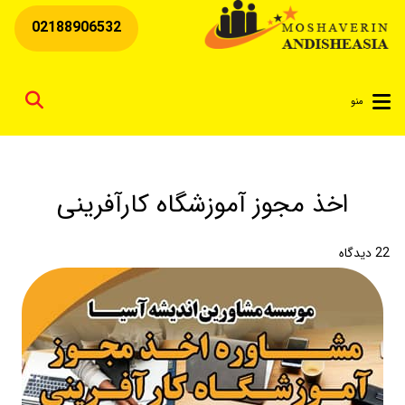
02188906532
for
منو
اخذ مجوز آموزشگاه کارآفرینی
22
دیدگاه