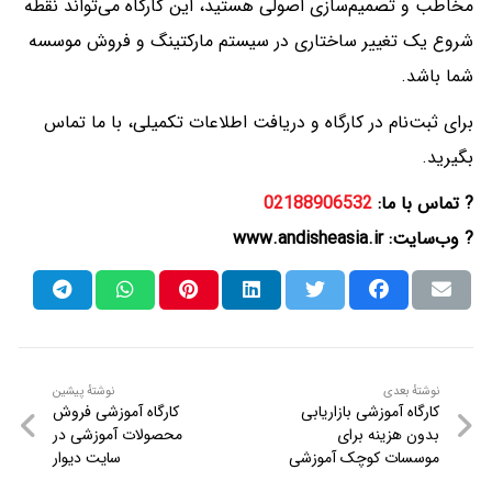
مخاطب و تصمیم‌سازی اصولی هستید، این کارگاه می‌تواند نقطه
شروع یک تغییر ساختاری در سیستم مارکتینگ و فروش موسسه
شما باشد.
برای ثبت‌نام در کارگاه و دریافت اطلاعات تکمیلی، با ما تماس
بگیرید.
?
تماس با ما:
02188906532
?
وب‌سایت:
www.andisheasia.ir
نوشتهٔ
نوشتهٔ
نوشتهٔ بعدی
نوشتهٔ پیشین
کارگاه آموزشی بازاریابی
کارگاه آموزشی فروش
راهبری
بعدی
پیشین
بدون هزینه برای
محصولات آموزشی در
موسسات کوچک آموزشی
سایت دیوار
نوشته