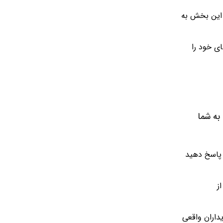
 این بخش به
ی خود را
 به شما
 پاسخ دهید
ز
داران واقعی