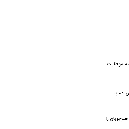
به موفقیت
س هم به
هنرجویان را