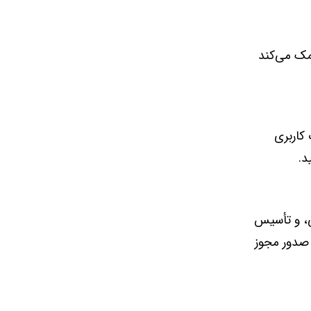
کمک می‌کند
ا وارد سامانه mojavez.ir شوید، حساب کاربری
د.
لی، و تأسیس
 صدور مجوز