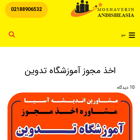
02188906532
for
منو
اخذ مجوز آموزشگاه تدوین
10
دیدگاه