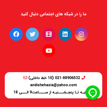
ما را در شبکه های اجتماعی دنبال کنید
021-88906532 (10 خط داخلی)
andishehasia@yahoo.com
شـــنبـه تـا پنجـشـــنبـه از ســــاعت9 الـــی 18