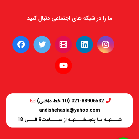
ما را در شبکه های اجتماعی دنبال کنید
021-88906532 (10 خط داخلی)
andishehasia@yahoo.com
شـــنبـه تـا پنجـشـــنبـه از ســــاعت9 الـــی 18